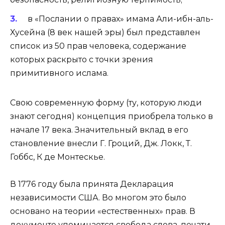
в «Послании о правах» имама Али-ибн-аль-
Хусейна (8 век нашей эры) был представлен
список из 50 прав человека, содержание
которых раскрыто с точки зрения
примитивного ислама.
Свою современную форму (ту, которую люди
знают сегодня) концепция приобрела только в
начале 17 века. Значительный вклад в его
становление внесли Г. Гроций, Дж. Локк, Т.
Гоббс, К де Монтескье.
В 1776 году была принята Декларация
независимости США. Во многом это было
основано на теории «естественных» прав. В
документе упоминается свобода слова, печати,