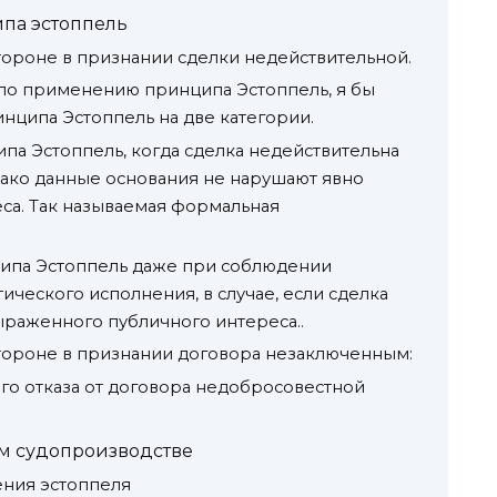
па эстоппель
тороне в признании сделки недействительной.
 по применению принципа Эстоппель, я бы
нципа Эстоппель на две категории.
а Эстоппель, когда сделка недействительна
ако данные основания не нарушают явно
са. Так называемая формальная
ипа Эстоппель даже при соблюдении
ического исполнения, в случае, если сделка
раженного публичного интереса..
тороне в признании договора незаключенным:
го отказа от договора недобросовестной
м судопроизводстве
ния эстоппеля