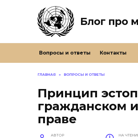
Перейти
к
содержанию
Блог про 
Вопросы и ответы
Контакты
ГЛАВНАЯ
»
ВОПРОСЫ И ОТВЕТЫ
Принцип эстоп
гражданском 
праве
АВТОР
НА ЧТЕНИ