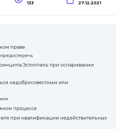
133
27.12.2021
ском праве
 предостеречь
ринципа Эстоппель при оспаривании
ться недобросовестным или
ики:
жном процессе
еля при квалификации недействительных