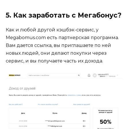
5. Как заработать с Мегабонус?
Как и любой другой кэшбэк-сервис, у
Megabomus.com есть партнерская программа.
Вам дается ссылка, вы приглашаете по ней
новых людей, они делают покупки через
сервис, и вы получаете часть их дохода.