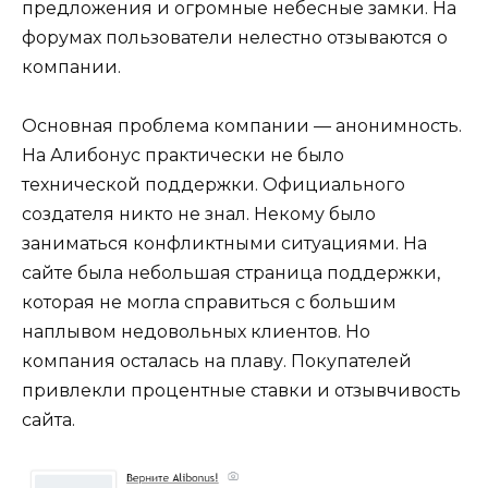
предложения и огромные небесные замки. На
форумах пользователи нелестно отзываются о
компании.
Основная проблема компании — анонимность.
На Алибонус практически не было
технической поддержки. Официального
создателя никто не знал. Некому было
заниматься конфликтными ситуациями. На
сайте была небольшая страница поддержки,
которая не могла справиться с большим
наплывом недовольных клиентов. Но
компания осталась на плаву. Покупателей
привлекли процентные ставки и отзывчивость
сайта.