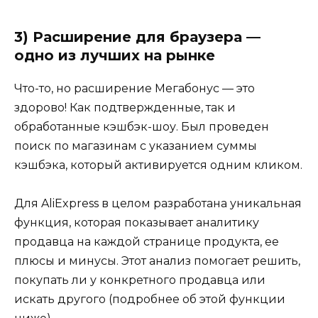
3) Расширение для браузера —
одно из лучших на рынке
Что-то, но расширение Мегабонус — это
здорово! Как подтвержденные, так и
обработанные кэшбэк-шоу. Был проведен
поиск по магазинам с указанием суммы
кэшбэка, который активируется одним кликом.
Для AliExpress в целом разработана уникальная
функция, которая показывает аналитику
продавца на каждой странице продукта, ее
плюсы и минусы. Этот анализ помогает решить,
покупать ли у конкретного продавца или
искать другого (подробнее об этой функции