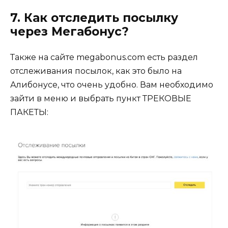
7. Как отследить посылку
через Мегабонус?
Также на сайте megabonus.com есть раздел
отслеживания посылок, как это было на
Алибонусе, что очень удобно. Вам необходимо
зайти в меню и выбрать пункт ТРЕКОВЫЕ
ПАКЕТЫ: