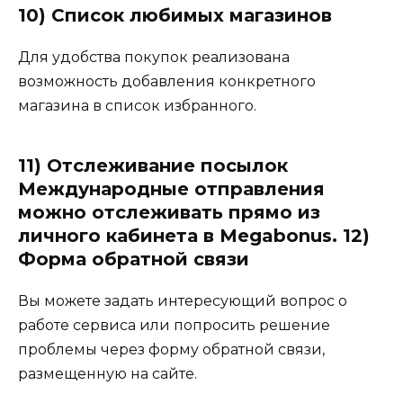
10) Список любимых магазинов
Для удобства покупок реализована
возможность добавления конкретного
магазина в список избранного.
11) Отслеживание посылок
Международные отправления
можно отслеживать прямо из
личного кабинета в Megabonus. 12)
Форма обратной связи
Вы можете задать интересующий вопрос о
работе сервиса или попросить решение
проблемы через форму обратной связи,
размещенную на сайте.