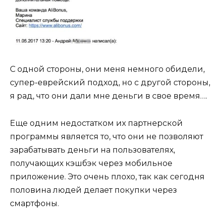
С одной стороны, они меня немного обидели,
супер-еврейский подход, но с другой стороны,
я рад, что они дали мне деньги в свое время….
Еще одним недостатком их партнерской
программы является то, что они не позволяют
зарабатывать деньги на пользователях,
получающих кэшбэк через мобильное
приложение. Это очень плохо, так как сегодня
половина людей делает покупки через
смартфоны.