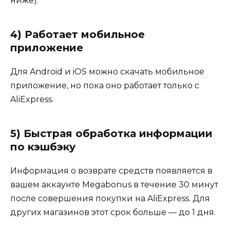
ниже).
4) Работает мобильное
приложение
Для Android и iOS можно скачать мобильное
приложение, но пока оно работает только с
AliExpress.
5) Быстрая обработка информации
по кэшбэку
Информация о возврате средств появляется в
вашем аккаунте Megabonus в течение 30 минут
после совершения покупки на AliExpress. Для
других магазинов этот срок больше — до 1 дня.