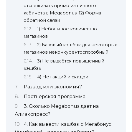
отслеживать прямо из личного
кабинета в Megabonus. 12) Форма
обратной связи
1) Небольшое количество
магазинов
2) Базовый кэшбэк для некоторых
магазинов неконкурентоспособный
3) Не выдаётся повышенный
кэшбэк
4) Нет акций и скидок
Развод или экономия?
Партнерская программа
3. Сколько Megabonus дает на
Алиэкспресс?
4. Как вывести кэшбэк с Мегабонус