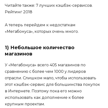
Читайте также: 7 лучших кэшбэк-сервисов.
Рейтинг 2018
А теперь перейдем к недостаткам
«Мегабонуса», которых очень много.
1) Небольшое количество
магазинов
У «Мегабонуса» всего 405 магазинов по
сравнению с более чем 1000 у лидеров
отрасли. Слишком мало, чтобы использовать
этот кэшбэк-сервис для большинства покупок
в Интернете. Поэтому пока его можно
использовать как дополнение к более
крупным проектам.