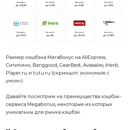
Размер кэшбэка Мегабонус на AliExpress,
Ситилинк, Banggood, GearBest, Aviasales, iHerb,
Player.ru и tutu.ru (скриншот: экономьте с
умом»)
Давайте посмотрим на преимущества кэшбэк-
сервиса Megabonus, некоторые из которых
уникальны для рынка кэшбэк.