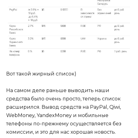
Вот такой жирный список)
На самом деле раньше выводить наши
средства было очень просто, теперь список
расширился. Вывод средств на PayPal, Qiwi,
WebMoney, YandexMoney и мобильные
телефоны по-прежнему осуществляется без
комиссии, и это для нас хорошая новость.