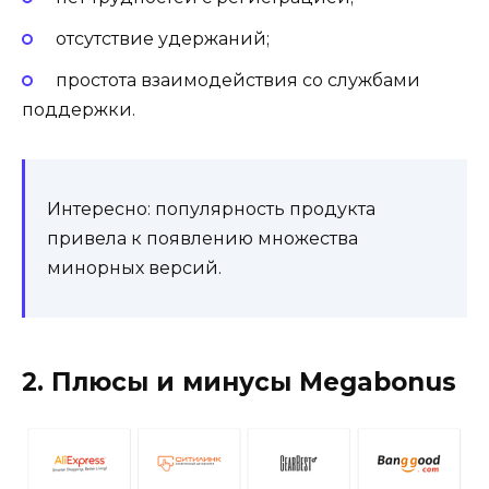
отсутствие удержаний;
простота взаимодействия со службами
поддержки.
Интересно: популярность продукта
привела к появлению множества
минорных версий.
2. Плюсы и минусы Megabonus