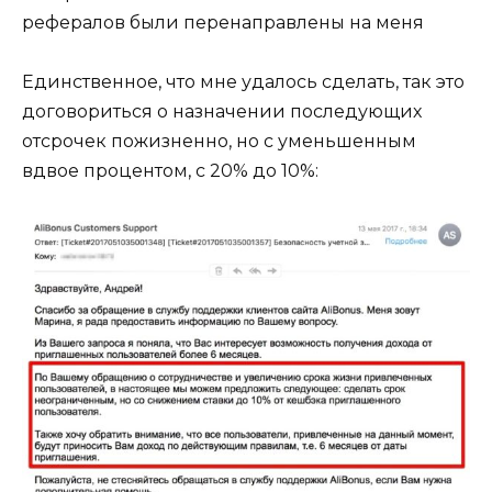
рефералов были перенаправлены на меня
Единственное, что мне удалось сделать, так это
договориться о назначении последующих
отсрочек пожизненно, но с уменьшенным
вдвое процентом, с 20% до 10%: